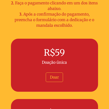
2.
Faça o pagamento clicando em um dos itens
abaixo.
3.
Após a confirmação do pagamento,
preencha o formulário com a dedicação e o
mandala escolhido.
R$59
Doação única
Doar