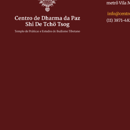
metrô Vila 
info@centr
(11) 3871-48