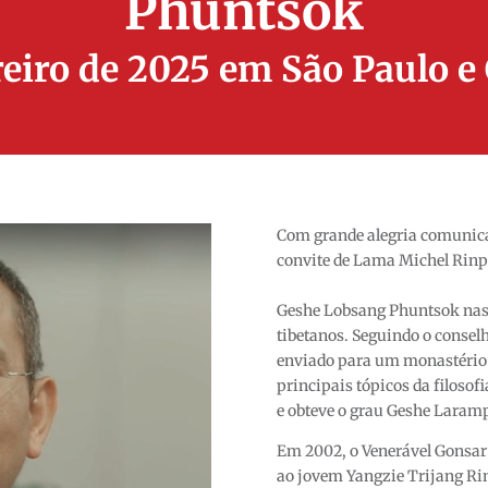
Phuntsok
ereiro de 2025 em São Paulo 
Com grande alegria comunic
convite de Lama Michel Rinp
Geshe Lobsang Phuntsok nasce
tibetanos. Seguindo o conselho
enviado para um monastério e
principais tópicos da filosof
e obteve o grau Geshe Laram
Em 2002, o Venerável Gonsar
ao jovem Yangzie Trijang Ri