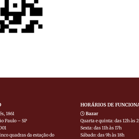
O
HORÁRIOS DE FUNCIO
s, 1861
Bazar
o Paulo – SP
Quarta e quinta: das 12h às
001
Sexta: das 11h às 17h
inco quadras da estação do
Sábado: das 9h às 18h