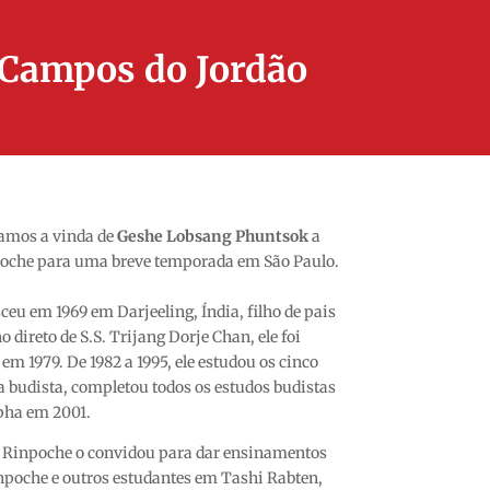
e Campos do Jordão
amos a vinda de
Geshe Lobsang Phuntsok
a
oche para uma breve temporada em São Paulo.
u em 1969 em Darjeeling, Índia, filho de pais
 direto de S.S. Trijang Dorje Chan, ele foi
m 1979. De 1982 a 1995, ele estudou os cinco
ia budista, completou todos os estudos budistas
pha em 2001.
 Rinpoche o convidou para dar ensinamentos
npoche e outros estudantes em Tashi Rabten,