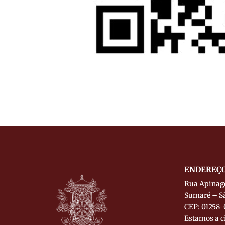
ENDEREÇ
Rua Apinagé
Sumaré – Sã
CEP: 01258-
Estamos a c